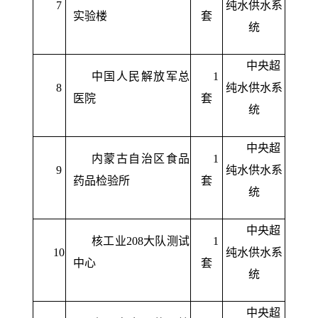
7
纯水供水系
实验楼
套
统
中央超
中国人民解放军总
1
8
纯水供水系
医院
套
统
中央超
内蒙古自治区食品
1
9
纯水供水系
药品检验所
套
统
中央超
核工业208大队测试
1
10
纯水供水系
中心
套
统
中央超