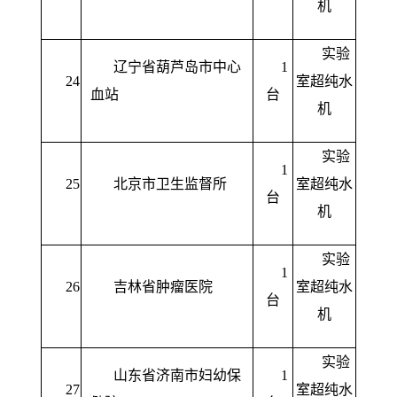
机
实验
辽宁省葫芦岛市中心
1
24
室超纯水
血站
台
机
实验
1
25
北京市卫生监督所
室超纯水
台
机
实验
1
26
吉林省肿瘤医院
室超纯水
台
机
实验
山东省济南市妇幼保
1
27
室超纯水