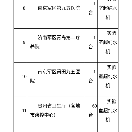
1
8
南京军区第九五医院
室超纯水
台
机
实验
济南军区青岛第二疗
1
9
室超纯水
养院
台
机
实验
南京军区莆田九五医
1
10
室超纯水
院
台
机
实验
贵州省卫生厅（各地
60
11
室超纯水
市疾控中心）
台
机