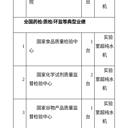
院
台
机
全国药检/质检/环监等典型业绩
实验
国家食品质量检验中
1
1
室超纯水
心
台
机
实验
国家化学试剂质量监
2
2
室超纯水
督检验中心
台
机
实验
国家谷物产品质量监
1
3
室超纯水
督检验中心
台
机