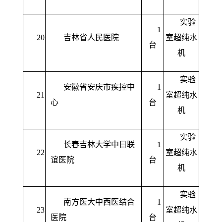
实验
1
20
吉林省人民医院
室超纯水
台
机
实验
安徽省安庆市疾控中
1
21
室超纯水
心
台
机
实验
长春吉林大学中日联
1
22
室超纯水
谊医院
台
机
实验
南方医大中西医结合
1
23
室超纯水
医院
台