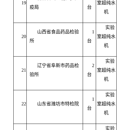
19
室超纯水
疫局
台
机
实验
山西省食品药品检验
1
20
室超纯水
所
台
机
实验
辽宁省阜新市药品检
2
21
室超纯水
验所
台
机
实验
1
22
山东省潍坊市特检院
室超纯水
台
机
实验