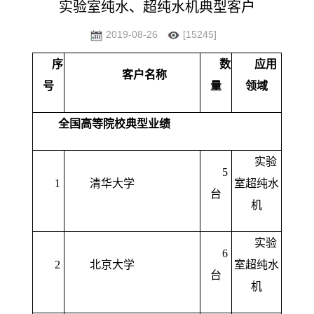
实验室纯水、超纯水机典型客户
2019-08-26
[15245]
序
数
应用
客户名称
号
量
领域
全国高等院校典型业绩
实验
5
1
清华大学
室超纯水
台
机
实验
6
2
北京大学
室超纯水
台
机