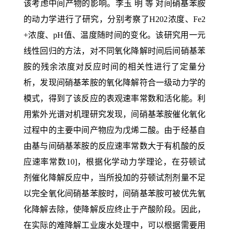
该考虑中间产物的影响。李玉 明 等 对间硝基苯胺
的动力学进行了研究，分别考察了H202浓度、Fe2
+浓度、pH值、温度随时间的变化。该研究用一元
线性回归的方法，对不同氧化降解时间后间硝基苯
胺的残余浓度对反应时间的相关性进行了定量分
析，发现间硝基苯胺的氧化降解符合一级动力学的
模式，得到了该反应的表观速率常数和活化能。利
用紫外光谱对机理研究发现，间硝基苯胺催化氧化
过程中的主要中间产物应为戊烯二酸。由于经基自
由基与间硝基苯胺的反应速率常数大于有机酸的反
应速率常数10]，根据化学动力学理论，在芬顿试
剂催化降解反应中，当所投加的芬顿试剂剂量不足
以完全氧化间硝基苯胺时，间硝基苯胺可被优先氧
化降解去除，使降解反应终止于产酸阶段。因此，
在实际的难降解工业废水处理中，可以根据需要用