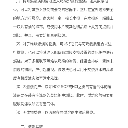
（1）将可燃物质的废液放入燃烧炉进行燃烧。如果数量很
少，可以将其放入铁制或瓷制的容器中，然后在室外选择安全
的地方进行燃烧。点火时，拿一根长木棍，在木棍的一端贴上
一块沾有油的抹布，或使用木片或其他物品沿上风方向点燃并
燃烧。并且，需要监视直到烧毁。
（2）对于难以燃烧的物质，可以将它们与可燃物质混合以进
行燃烧，也可以将其注入配备有燃烧支持装置的焚化炉中进行
燃烧。对于多氯联苯等难以燃烧的物质，经常会排放一些尚未
燃烧的物质，应引起重视。该方法也可以用于焚烧含水的高浓
度有机废液实验室污水处理。
（3）因燃烧而产生诸如NO2 SO2或HCl之类的有害气体的废
液需要在装有洗涤器的焚烧炉中燃烧。此时，燃烧废气需要用
碱液洗涤以除去有害气体。
（4）固体物质也可以溶解在易燃溶剂中然后燃烧。
二、溶剂萃取