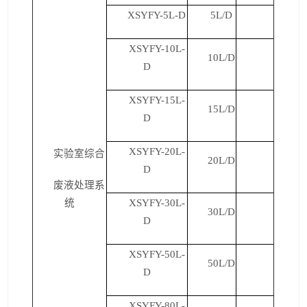
XSYFY-5L-D
5L/D
XSYFY-10L-
10L/D
D
XSYFY-15L-
15L/D
D
XSYFY-20L-
实验室综合
20L/D
D
废液处理系
统
XSYFY-30L-
30L/D
D
XSYFY-50L-
50L/D
D
XSYFY-80L-